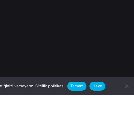
iğinizi varsayarız.
Gizlilik politikası
Tamam
Hayır
rular için