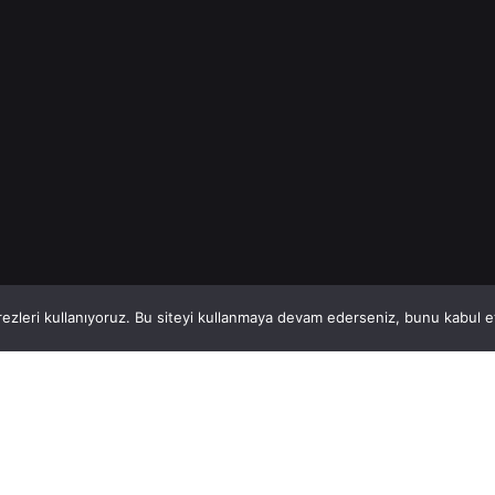
Read More
1
This website stores cookies on your computer.
ezleri kullanıyoruz. Bu siteyi kullanmaya devam ederseniz, bunu kabul ett
Hatay, İskenderun
So