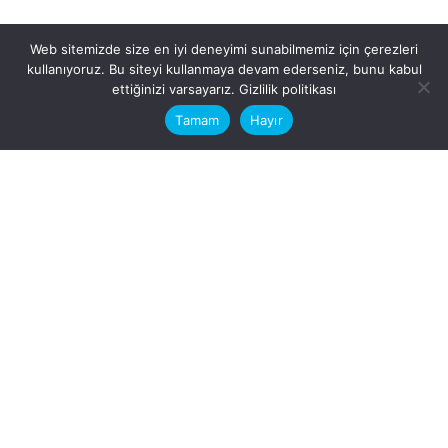
Web sitemizde size en iyi deneyimi sunabilmemiz için çerezleri
kullanıyoruz. Bu siteyi kullanmaya devam ederseniz, bunu kabul
This website stores cookies on your
ettiğinizi varsayarız.
Gizlilik politikası
computer.
Tamam
Hayır
Fb.
/
Ig.
dosya transfer
Hatay, İskenderun
VİTAL A.Ş
Karayılan, 5. Sk. no:1, 31217
İskenderun/Hatay
Türkiye