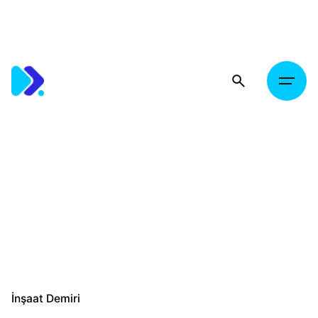
Skip
to
content
İnşaat Demiri