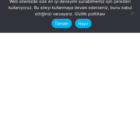
Web sitemizde size en iyi deneyimi sunabilmemiz için çerezleri
kullanıyoruz. Bu siteyi kullanmaya devam ederseniz, bunu kabul
This website stores cookies on your
ettiğinizi varsayarız.
Gizlilik politikası
computer.
Tamam
Hayır
Fb.
/
Ig.
dosya transfer
Hatay, İskenderun
VİTAL A.Ş
Karayılan, 5. Sk. no:1, 31217
İskenderun/Hatay
Türkiye
Sorular için