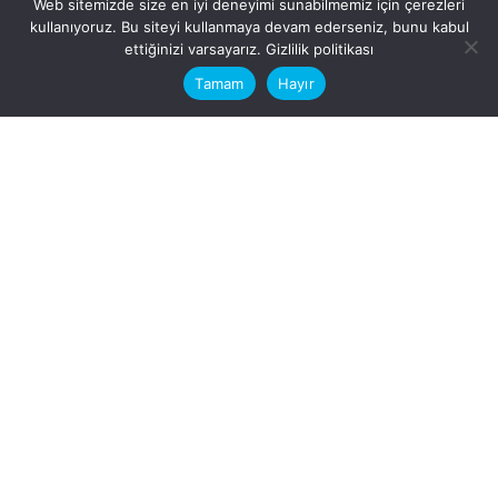
Web sitemizde size en iyi deneyimi sunabilmemiz için çerezleri
kullanıyoruz. Bu siteyi kullanmaya devam ederseniz, bunu kabul
This website stores cookies on your
ettiğinizi varsayarız.
Gizlilik politikası
computer.
Tamam
Hayır
Fb.
/
Ig.
dosya transfer
Hatay, İskenderun
VİTAL A.Ş
Karayılan, 5. Sk. no:1, 31217
İskenderun/Hatay
Türkiye
Sorular için