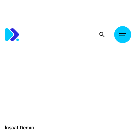
Skip
to
content
İnşaat Demiri