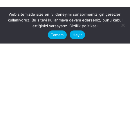
Web sitemizde size en iyi deneyimi sunabilmemiz için çerezleri
kullanıyoruz. Bu siteyi kullanmaya devam ederseniz, bunu kabul
This website stores cookies on your
ettiğinizi varsayarız.
Gizlilik politikası
computer.
Tamam
Hayır
Fb.
/
Ig.
dosya transfer
Hatay, İskenderun
VİTAL A.Ş
Karayılan, 5. Sk. no:1, 31217
İskenderun/Hatay
Türkiye