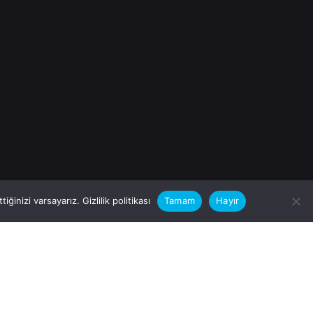
iğinizi varsayarız.
Gizlilik politikası
Tamam
Hayır
rular için
zimle Çalışırmısınız?