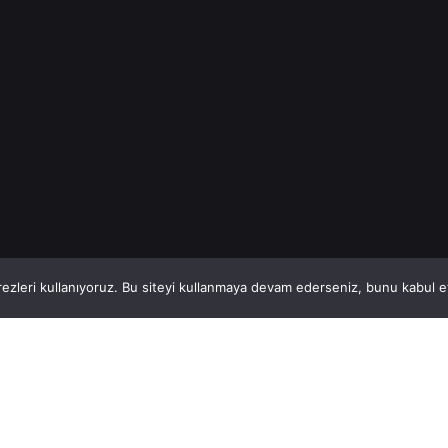
1
This website stores cookies on your computer.
ezleri kullanıyoruz. Bu siteyi kullanmaya devam ederseniz, bunu kabul ett
Hatay, İskenderun
So
VİTAL A.Ş
Bi