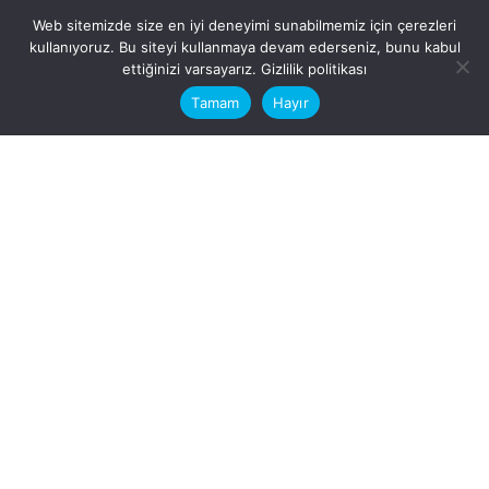
Web sitemizde size en iyi deneyimi sunabilmemiz için çerezleri
kullanıyoruz. Bu siteyi kullanmaya devam ederseniz, bunu kabul
This website stores cookies on your
ettiğinizi varsayarız.
Gizlilik politikası
computer.
Tamam
Hayır
Fb.
/
Ig.
dosya transfer
Hatay, İskenderun
VİTAL A.Ş
Karayılan, 5. Sk. no:1, 31217
İskenderun/Hatay
Türkiye
Sorular için