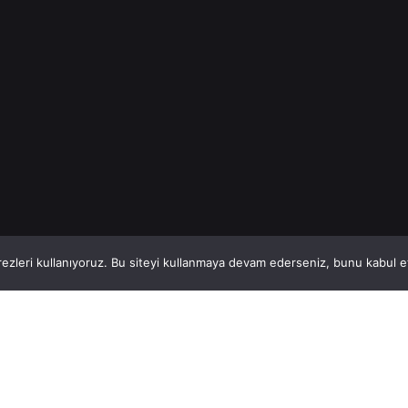
Read More
1
This website stores cookies on your computer.
ezleri kullanıyoruz. Bu siteyi kullanmaya devam ederseniz, bunu kabul ett
Hatay, İskenderun
So