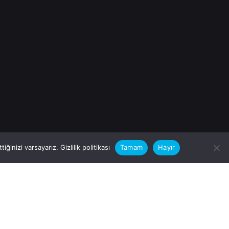
iğinizi varsayarız.
Gizlilik politikası
Tamam
Hayır
rular için