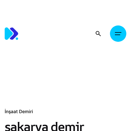
Skip
to
content
İnşaat Demiri
sakarya demir