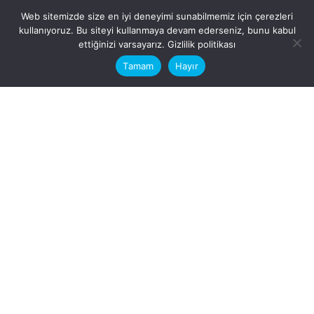
Web sitemizde size en iyi deneyimi sunabilmemiz için çerezleri
kullanıyoruz. Bu siteyi kullanmaya devam ederseniz, bunu kabul
This website stores cookies on your
ettiğinizi varsayarız.
Gizlilik politikası
computer.
Tamam
Hayır
Fb.
/
Ig.
dosya transfer
Hatay, İskenderun
VİTAL A.Ş
Karayılan, 5. Sk. no:1, 31217
İskenderun/Hatay
Türkiye
Sorular için