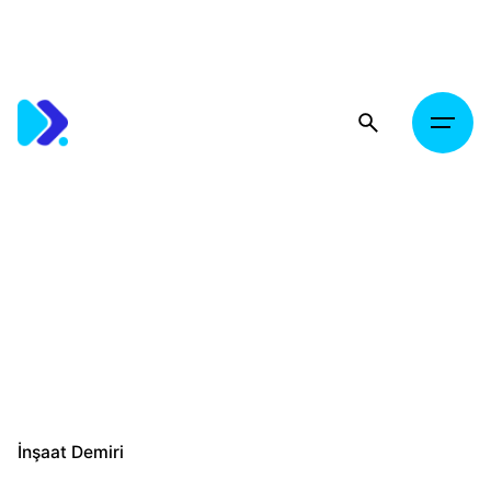
Skip
to
content
İnşaat Demiri