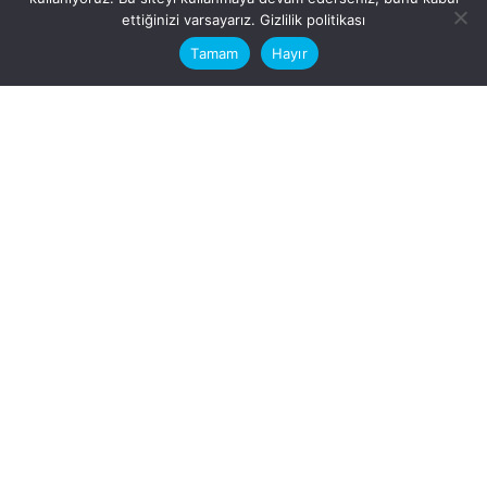
This website stores cookies on your
ettiğinizi varsayarız.
Gizlilik politikası
computer.
Tamam
Hayır
Fb.
/
Ig.
dosya transfer
Hatay, İskenderun
VİTAL A.Ş
Karayılan, 5. Sk. no:1, 31217
İskenderun/Hatay
Türkiye
Sorular için
Bizimle Çalışırmısınız?
info@vitalas.com.tr