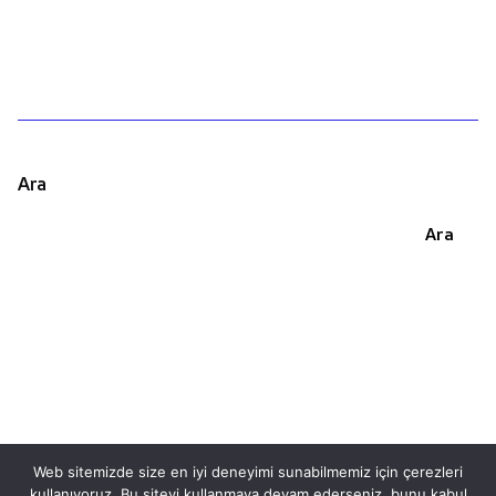
Ara
Ara
Web sitemizde size en iyi deneyimi sunabilmemiz için çerezleri
kullanıyoruz. Bu siteyi kullanmaya devam ederseniz, bunu kabul