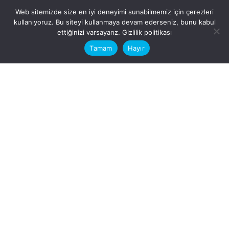
Web sitemizde size en iyi deneyimi sunabilmemiz için çerezleri
kullanıyoruz. Bu siteyi kullanmaya devam ederseniz, bunu kabul
This website stores cookies on your
ettiğinizi varsayarız.
Gizlilik politikası
computer.
Tamam
Hayır
Fb.
/
Ig.
dosya transfer
Hatay, İskenderun
VİTAL A.Ş
Karayılan, 5. Sk. no:1, 31217
İskenderun/Hatay
Türkiye
Sorular için