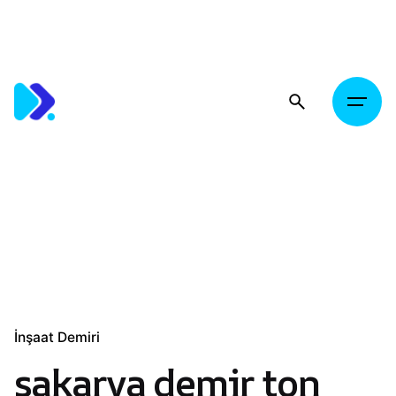
Skip
to
content
İnşaat Demiri
sakarya demir ton