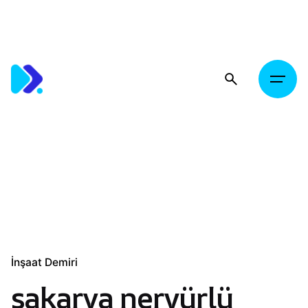
Skip
to
content
İnşaat Demiri
sakarya nervürlü