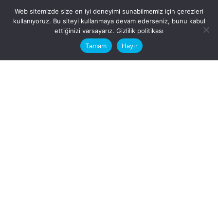
Web sitemizde size en iyi deneyimi sunabilmemiz için çerezleri
kullanıyoruz. Bu siteyi kullanmaya devam ederseniz, bunu kabul
This website stores cookies on your
ettiğinizi varsayarız.
Gizlilik politikası
computer.
Tamam
Hayır
Fb.
/
Ig.
dosya transfer
Hatay, İskenderun
VİTAL A.Ş
Karayılan, 5. Sk. no:1, 31217
İskenderun/Hatay
Türkiye
Sorular için