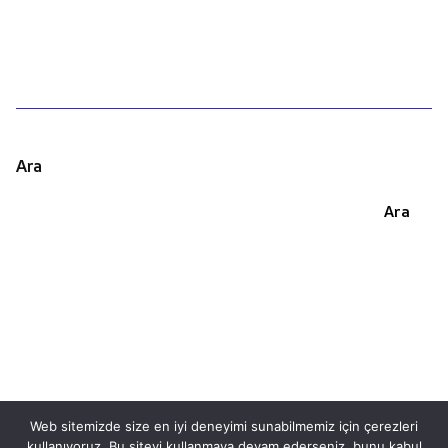
Ara
Ara
Web sitemizde size en iyi deneyimi sunabilmemiz için çerezleri
kullanıyoruz. Bu siteyi kullanmaya devam ederseniz, bunu kabul