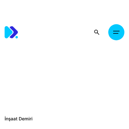
Skip
to
content
İnşaat Demiri