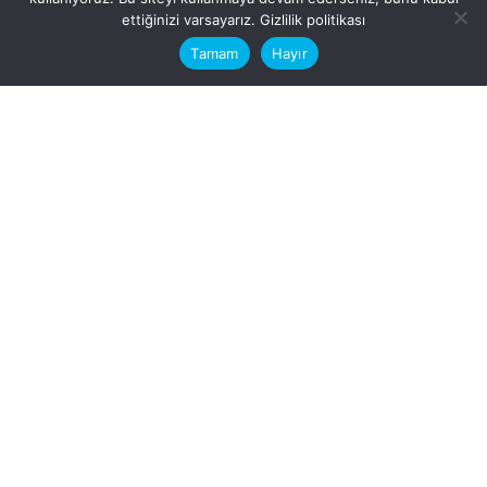
This website stores cookies on your
ettiğinizi varsayarız.
Gizlilik politikası
computer.
Tamam
Hayır
Fb.
/
Ig.
dosya transfer
Hatay, İskenderun
VİTAL A.Ş
Karayılan, 5. Sk. no:1, 31217
İskenderun/Hatay
Türkiye
Sorular için
Bizimle Çalışırmısınız?
info@vitalas.com.tr