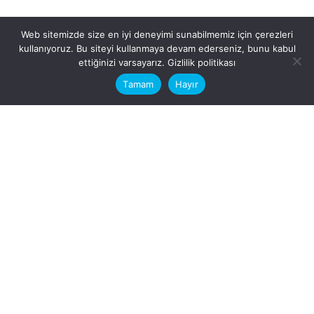
Web sitemizde size en iyi deneyimi sunabilmemiz için çerezleri
kullanıyoruz. Bu siteyi kullanmaya devam ederseniz, bunu kabul
This website stores cookies on your
ettiğinizi varsayarız.
Gizlilik politikası
computer.
Tamam
Hayır
Fb.
/
Ig.
dosya transfer
Hatay, İskenderun
VİTAL A.Ş
Karayılan, 5. Sk. no:1, 31217
İskenderun/Hatay
Türkiye