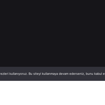
İnşaat Demiri
Read More
1
This website stores cookies on your computer.
ezleri kullanıyoruz. Bu siteyi kullanmaya devam ederseniz, bunu kabul ett