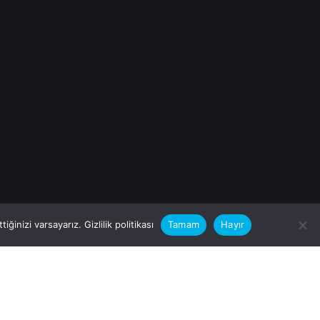
iğinizi varsayarız.
Gizlilik politikası
Tamam
Hayır