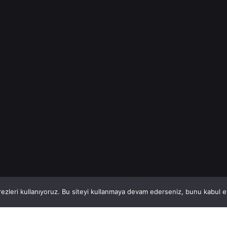
büyüyen bir
şehir olarak
öne...
İnşaat Demiri
Read More
1
This website stores cookies on your computer.
ezleri kullanıyoruz. Bu siteyi kullanmaya devam ederseniz, bunu kabul ett