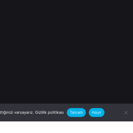
iğinizi varsayarız.
Gizlilik politikası
Tamam
Hayır