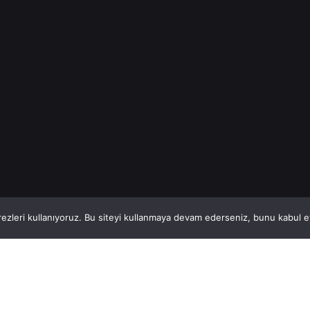
Read More
1
This website stores cookies on your computer.
ezleri kullanıyoruz. Bu siteyi kullanmaya devam ederseniz, bunu kabul ett
Hatay, İskenderun
So