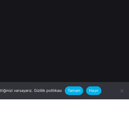
iğinizi varsayarız.
Gizlilik politikası
Tamam
Hayır
rular için