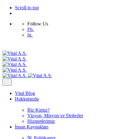
Scroll to top
Follow Us
Fb.
Ig.
Skip
to
content
Vital Blog
Hakkımızda
Biz Kimiz?
Vizyon, Misyon ve Değerler
Hizmetlerimiz
İnsan Kaynakları
İK Politikamız