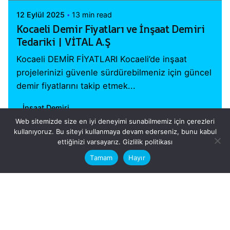
12 Eylül 2025
13 min read
Kocaeli Demir Fiyatları ve İnşaat Demiri
Tedariki | VİTAL A.Ş
Kocaeli DEMİR FİYATLARI Kocaeli’de inşaat
projelerinizi güvenle sürdürebilmeniz için güncel
demir fiyatlarını takip etmek...
İnşaat Demiri
Web sitemizde size en iyi deneyimi sunabilmemiz için çerezleri
Read More
kullanıyoruz. Bu siteyi kullanmaya devam ederseniz, bunu kabul
This website stores cookies on your
ettiğinizi varsayarız.
Gizlilik politikası
computer.
Tamam
Hayır