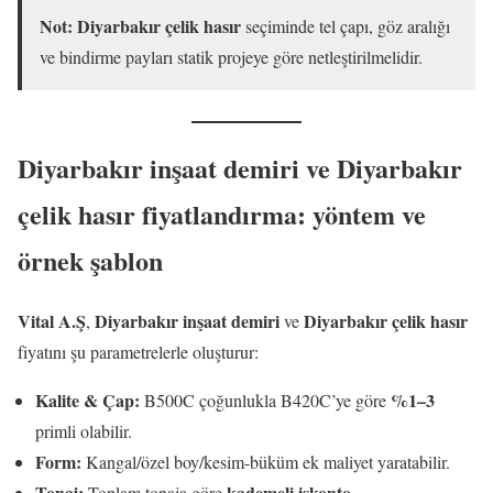
Not:
Diyarbakır çelik hasır
seçiminde tel çapı, göz aralığı
ve bindirme payları statik projeye göre netleştirilmelidir.
Diyarbakır inşaat demiri ve Diyarbakır
çelik hasır fiyatlandırma: yöntem ve
örnek şablon
Vital A.Ş
Diyarbakır inşaat demiri
Diyarbakır çelik hasır
,
ve
fiyatını şu parametrelerle oluşturur:
Kalite & Çap:
%1–3
B500C çoğunlukla B420C’ye göre
primli olabilir.
Form:
Kangal/özel boy/kesim-büküm ek maliyet yaratabilir.
Tonaj:
kademeli iskonto
Toplam tonaja göre
.