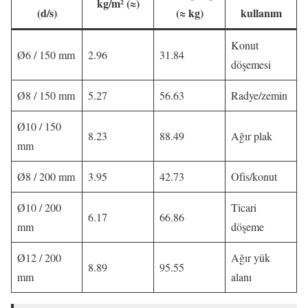
kg/m² (≈)
(d/s)
(≈ kg)
kullanım
Konut
Ø6 / 150 mm
2.96
31.84
döşemesi
Ø8 / 150 mm
5.27
56.63
Radye/zemin
Ø10 / 150
8.23
88.49
Ağır plak
mm
Ø8 / 200 mm
3.95
42.73
Ofis/konut
Ø10 / 200
Ticari
6.17
66.86
mm
döşeme
Ø12 / 200
Ağır yük
8.89
95.55
mm
alanı