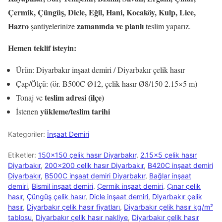
Çermik, Çüngüş, Dicle, Eğil, Hani, Kocaköy, Kulp, Lice,
Hazro
zamanında ve planlı
şantiyelerinize
teslim yaparız.
Hemen teklif isteyin:
Ürün: Diyarbakır inşaat demiri / Diyarbakır çelik hasır
Çap/Ölçü: (ör. B500C Ø12, çelik hasır Ø8/150 2.15×5 m)
teslim adresi (ilçe)
Tonaj ve
yükleme/teslim tarihi
İstenen
Kategoriler:
İnşaat Demiri
Etiketler:
150×150 çelik hasır Diyarbakır
,
2.15×5 çelik hasır
Diyarbakır
,
200×200 çelik hasır Diyarbakır
,
B420C inşaat demiri
Diyarbakır
,
B500C inşaat demiri Diyarbakır
,
Bağlar inşaat
demiri
,
Bismil inşaat demiri
,
Çermik inşaat demiri
,
Çınar çelik
hasır
,
Çüngüş çelik hasır
,
Dicle inşaat demiri
,
Diyarbakır çelik
hasır
,
Diyarbakır çelik hasır fiyatları
,
Diyarbakır çelik hasır kg/m²
tablosu
,
Diyarbakır çelik hasır nakliye
,
Diyarbakır çelik hasır