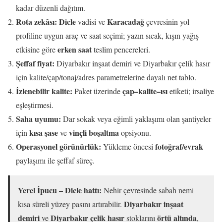
kadar düzenli dağıtım.
Rota zekâsı:
Dicle
Karacadağ
vadisi ve
çevresinin yol
profiline uygun araç ve saat seçimi; yazın sıcak, kışın yağış
erken saat
etkisine göre
teslim pencereleri.
Şeffaf fiyat:
Diyarbakır inşaat demiri ve Diyarbakır çelik hasır
için kalite/çap/tonaj/adres parametrelerine dayalı net tablo.
İzlenebilir kalite:
çap–kalite–ısı
Paket üzerinde
etiketi; irsaliye
eşleştirmesi.
Saha uyumu:
Dar sokak veya eğimli yaklaşımı olan şantiyeler
kısa şase
vinçli boşaltma
için
ve
opsiyonu.
Operasyonel görünürlük:
fotoğraf/evrak
Yükleme öncesi
paylaşımı ile şeffaf süreç.
Yerel İpucu – Dicle hattı:
Nehir çevresinde sabah nemi
Diyarbakır inşaat
kısa süreli yüzey pasını artırabilir.
demiri
Diyarbakır çelik hasır
örtü altında
ve
stoklarını
,