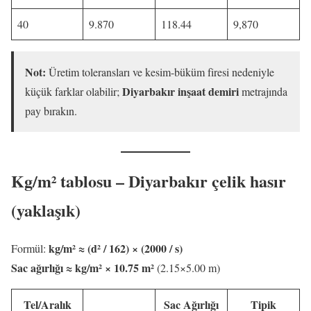
40
9.870
118.44
9,870
Not:
Üretim toleransları ve kesim-büküm firesi nedeniyle
Diyarbakır inşaat demiri
küçük farklar olabilir;
metrajında
pay bırakın.
Kg/m² tablosu – Diyarbakır çelik hasır
(yaklaşık)
kg/m² ≈ (d² / 162) × (2000 / s)
Formül:
Sac ağırlığı ≈ kg/m² × 10.75 m²
(2.15×5.00 m)
Tel/Aralık
Sac Ağırlığı
Tipik