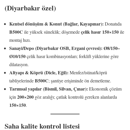
(Diyarbakır özel)
Kentsel dönüşüm & Konut (Bağlar, Kayapınar):
Donatıda
B500C
çelik hasır 150×150
ile yüksek süneklik; döşemede
ile
montaj hızı.
Sanayi/Depo (Diyarbakır OSB, Ergani çevresi):
Ø8/150–
Ø10/150
çelik hasır kombinasyonları; forklift yüklerine göre
dilatasyon.
Altyapı & Köprü (Dicle, Eğil):
Menfez/istinat/köprü
B500C
tabliyelerinde
; şantiye erişiminde ön demetleme.
Tarımsal yapılar (Bismil, Silvan, Çınar):
Ekonomik çözüm
200×200
için
göz aralığı; çatlak kontrolü gereken alanlarda
150×150
.
Saha kalite kontrol listesi