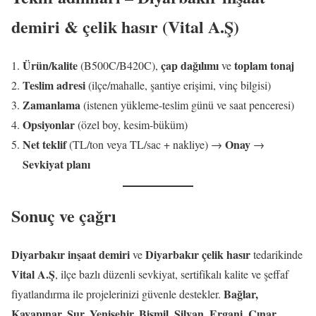
demiri & çelik hasır (Vital A.Ş)
Ürün/kalite
çap dağılımı
toplam tonaj
(B500C/B420C),
ve
Teslim adresi
(ilçe/mahalle, şantiye erişimi, vinç bilgisi)
Zamanlama
(istenen yükleme-teslim günü ve saat penceresi)
Opsiyonlar
(özel boy, kesim-büküm)
Net teklif
Onay
(TL/ton veya TL/sac + nakliye) →
→
Sevkiyat planı
Sonuç ve çağrı
Diyarbakır inşaat demiri
Diyarbakır çelik hasır
ve
tedarikinde
Vital A.Ş
, ilçe bazlı düzenli sevkiyat, sertifikalı kalite ve şeffaf
Bağlar,
fiyatlandırma ile projelerinizi güvenle destekler.
Kayapınar, Sur, Yenişehir, Bismil, Silvan, Ergani, Çınar,