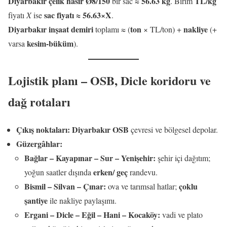
Diyarbakır çelik hasır Ø8/150
56.63 kg
TL/kg
bir sac ≈
. Birim
sac fiyatı ≈ 56.63×X
fiyatı
X
ise
.
Diyarbakır inşaat demiri
ton
nakliye
toplamı ≈ (
× TL/ton) +
(+
kesim-büküm
varsa
).
Lojistik planı – OSB, Dicle koridoru ve
dağ rotaları
Çıkış noktaları:
Diyarbakır OSB
çevresi ve bölgesel depolar.
Güzergâhlar:
Bağlar – Kayapınar – Sur – Yenişehir:
şehir içi dağıtım;
erken/ geç
yoğun saatler dışında
randevu.
Bismil – Silvan – Çınar:
çoklu
ova ve tarımsal hatlar;
şantiye
ile nakliye paylaşımı.
Ergani – Dicle – Eğil – Hani – Kocaköy:
vadi ve plato