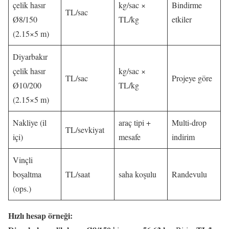
çelik hasır
kg/sac ×
Bindirme
TL/sac
Ø8/150
TL/kg
etkiler
(2.15×5 m)
Diyarbakır
çelik hasır
kg/sac ×
TL/sac
Projeye göre
Ø10/200
TL/kg
(2.15×5 m)
Nakliye (il
araç tipi +
Multi-drop
TL/sevkiyat
içi)
mesafe
indirim
Vinçli
boşaltma
TL/saat
saha koşulu
Randevulu
(ops.)
Hızlı hesap örneği: