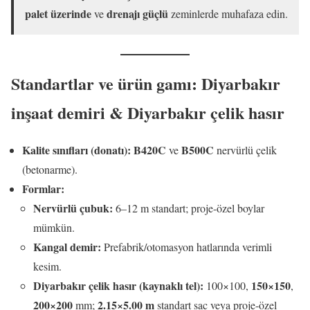
palet üzerinde
drenajı güçlü
ve
zeminlerde muhafaza edin.
Standartlar ve ürün gamı: Diyarbakır
inşaat demiri & Diyarbakır çelik hasır
Kalite sınıfları (donatı):
B420C
B500C
ve
nervürlü çelik
(betonarme).
Formlar:
Nervürlü çubuk:
6–12 m standart; proje-özel boylar
mümkün.
Kangal demir:
Prefabrik/otomasyon hatlarında verimli
kesim.
Diyarbakır çelik hasır (kaynaklı tel):
150×150
100×100,
,
200×200
2.15×5.00 m
mm;
standart sac veya proje-özel