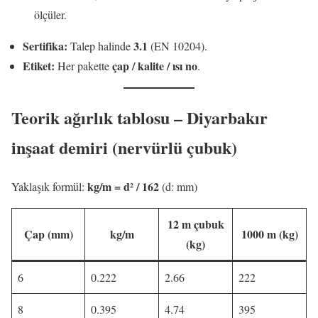
ölçüler.
Sertifika:
3.1
Talep halinde
(EN 10204).
Etiket:
çap / kalite / ısı no
Her pakette
.
Teorik ağırlık tablosu – Diyarbakır
inşaat demiri (nervürlü çubuk)
kg/m = d² / 162
Yaklaşık formül:
(d: mm)
12 m çubuk
Çap (mm)
kg/m
1000 m (kg)
(kg)
6
0.222
2.66
222
8
0.395
4.74
395