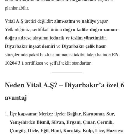
planlanabilir.
Vital A.Ş
alım-satım ve nakliye
üretici değildir;
yapar.
doğru kalite–doğru zaman–
Yetkinliğimiz; sertifikalı ürünü
doğru adrese
tedarik ve teslim yönetimi
ulaştıran
dir.
Diyarbakır inşaat demiri
Diyarbakır çelik hasır
ve
EN
süreçlerinde paket bazlı ısı numarası takibi, talep halinde
10204 3.1
sertifikası ve şeffaf teklif standarttır.
Neden Vital A.Ş? – Diyarbakır’a özel 6
avantaj
İlçe kapsama:
Bağlar, Kayapınar, Sur,
Merkez ilçeler
Yenişehir
Bismil, Silvan, Ergani, Çınar, Çermik,
den
Çüngüş, Dicle, Eğil, Hani, Kocaköy, Kulp, Lice, Hazro
ya