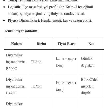
Lojistik:
Kulp–Lice
İlçe mesafesi, yol profili (ör.
eğimli
hatları), şantiye erişimi, vinç ihtiyacı, randevu saati.
Piyasa Dinamikleri:
Hurda, enerji, kur ve sezon etkisi.
Temsili fiyat şablonu
Kalem
Birim
Fiyat Esası
Not
Diyarbakır
kalite + çap +
Günlük
inşaat demiri
TL/ton
tonaj
değişken
B500C
Diyarbakır
B500C’den
kalite + çap +
inşaat demiri
TL/ton
nispeten
tonaj
B420C
düşük
Diyarbakır