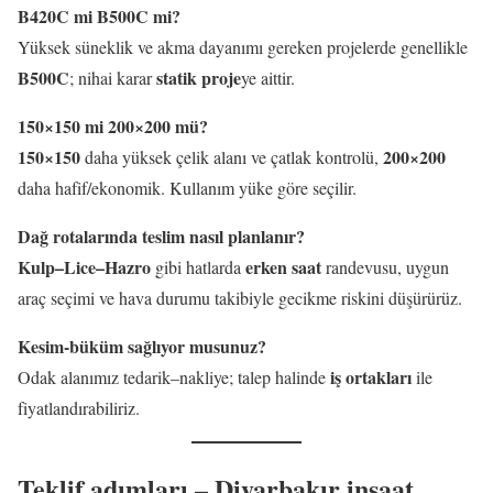
B420C mi B500C mi?
Yüksek süneklik ve akma dayanımı gereken projelerde genellikle
B500C
statik proje
; nihai karar
ye aittir.
150×150 mi 200×200 mü?
150×150
200×200
daha yüksek çelik alanı ve çatlak kontrolü,
daha hafif/ekonomik. Kullanım yüke göre seçilir.
Dağ rotalarında teslim nasıl planlanır?
Kulp–Lice–Hazro
erken saat
gibi hatlarda
randevusu, uygun
araç seçimi ve hava durumu takibiyle gecikme riskini düşürürüz.
Kesim-büküm sağlıyor musunuz?
iş ortakları
Odak alanımız tedarik–nakliye; talep halinde
ile
fiyatlandırabiliriz.
Teklif adımları – Diyarbakır inşaat