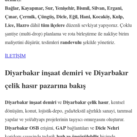
Bağlar, Kayapınar, Sur, Yenişehir, Bismil, Silvan, Ergani,
Çınar, Çermik, Çüngüş, Dicle, Eğil, Hani, Kocaköy, Kulp,
Lice, Hazro
tüm ilçelere
dâhil
düzenli sevkiyat yapıyoruz. Çoklu
şantiye (multi-drop) planlama ve rota birleştirme ile nakliye birim
randevulu
maliyetini düşürür, teslimleri
şekilde yönetiriz.
İLETİŞİM
Diyarbakır inşaat demiri ve Diyarbakır
çelik hasır pazarına bakış
Diyarbakır inşaat demiri
Diyarbakır çelik hasır
ve
, kentsel
dönüşüm, konut, lojistik-depo, gıda/tekstil ağırlıklı sanayi, tarımsal
yapılar ve yol/altyapı projelerinin taşıyıcı omurgasını oluşturur.
Diyarbakır OSB
GAP
Dicle Nehri
erişimi,
bağlantıları ve
hızlı ve öngörülebilir
koridoru sayesinde tedarik
biçimde