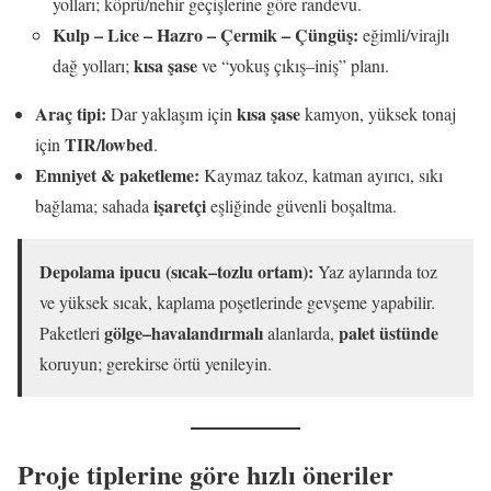
yolları; köprü/nehir geçişlerine göre randevu.
Kulp – Lice – Hazro – Çermik – Çüngüş:
eğimli/virajlı
kısa şase
dağ yolları;
ve “yokuş çıkış–iniş” planı.
Araç tipi:
kısa şase
Dar yaklaşım için
kamyon, yüksek tonaj
TIR/lowbed
için
.
Emniyet & paketleme:
Kaymaz takoz, katman ayırıcı, sıkı
işaretçi
bağlama; sahada
eşliğinde güvenli boşaltma.
Depolama ipucu (sıcak–tozlu ortam):
Yaz aylarında toz
ve yüksek sıcak, kaplama poşetlerinde gevşeme yapabilir.
gölge–havalandırmalı
palet üstünde
Paketleri
alanlarda,
koruyun; gerekirse örtü yenileyin.
Proje tiplerine göre hızlı öneriler