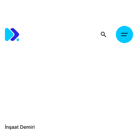
Skip
to
content
İnşaat Demiri