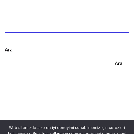
Ara
Ara
Web sitemizde size en iyi deneyimi sunabilmemiz için çerezleri
kullanıyoruz. Bu siteyi kullanmaya devam ederseniz, bunu kabul