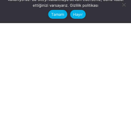
This website stores cookies on your
ettiğinizi varsayarız.
Gizlilik politikası
computer.
Tamam
Hayır
Fb.
/
Ig.
dosya transfer
Hatay, İskenderun
VİTAL A.Ş
Karayılan, 5. Sk. no:1, 31217
İskenderun/Hatay
Türkiye
Sorular için
Bizimle Çalışırmısınız?
info@vitalas.com.tr