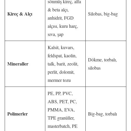
sönmüş kireç, alfa
& beta alçı,
Kireç & Alçı
Silobas, big-bag
anhidrit, FGD
alçısı, kuru harç,
sıva, şap
Kalsit, kuvars,
feldspat, kaolin,
Dökme, torbalı,
Mineraller
talk, barit, zeolit,
silobas
perlit, dolomit,
mermer tozu
PE, PP, PVC,
ABS, PET, PC,
PMMA, EVA,
Polimerler
Big-bag, torbalı
TPE granüller,
masterbatch, PE