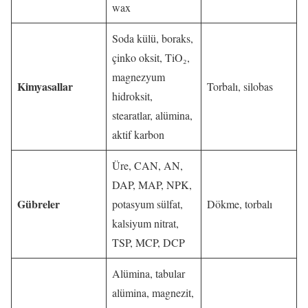
wax
Soda külü, boraks,
çinko oksit, TiO₂,
magnezyum
Kimyasallar
Torbalı, silobas
hidroksit,
stearatlar, alümina,
aktif karbon
Üre, CAN, AN,
DAP, MAP, NPK,
Gübreler
potasyum sülfat,
Dökme, torbalı
kalsiyum nitrat,
TSP, MCP, DCP
Alümina, tabular
alümina, magnezit,