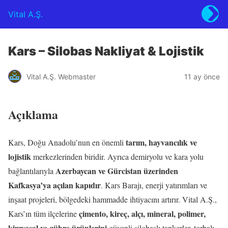
Vital A.Ş.
Kars – Silobas Nakliyat & Lojistik
Vital A.Ş. Webmaster
11 ay önce
Açıklama
tarım, hayvancılık ve
Kars, Doğu Anadolu’nun en önemli
lojistik
merkezlerinden biridir. Ayrıca demiryolu ve kara yolu
Azerbaycan ve Gürcistan üzerinden
bağlantılarıyla
Kafkasya’ya açılan kapıdır
. Kars Barajı, enerji yatırımları ve
inşaat projeleri, bölgedeki hammadde ihtiyacını artırır. Vital A.Ş.,
çimento, kireç, alçı, mineral, polimer,
Kars’ın tüm ilçelerine
kimyasal ve gübre ürünlerini
güvenli silobaslı tankerler, torbalı