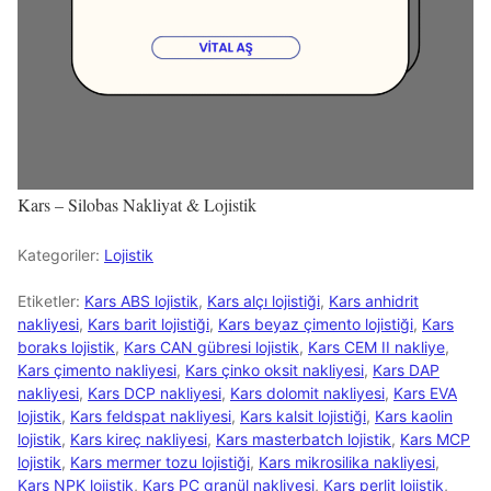
Kars – Silobas Nakliyat & Lojistik
Kategoriler:
Lojistik
Etiketler:
Kars ABS lojistik
,
Kars alçı lojistiği
,
Kars anhidrit
nakliyesi
,
Kars barit lojistiği
,
Kars beyaz çimento lojistiği
,
Kars
boraks lojistik
,
Kars CAN gübresi lojistik
,
Kars CEM II nakliye
,
Kars çimento nakliyesi
,
Kars çinko oksit nakliyesi
,
Kars DAP
nakliyesi
,
Kars DCP nakliyesi
,
Kars dolomit nakliyesi
,
Kars EVA
lojistik
,
Kars feldspat nakliyesi
,
Kars kalsit lojistiği
,
Kars kaolin
lojistik
,
Kars kireç nakliyesi
,
Kars masterbatch lojistik
,
Kars MCP
lojistik
,
Kars mermer tozu lojistiği
,
Kars mikrosilika nakliyesi
,
Kars NPK lojistik
,
Kars PC granül nakliyesi
,
Kars perlit lojistik
,