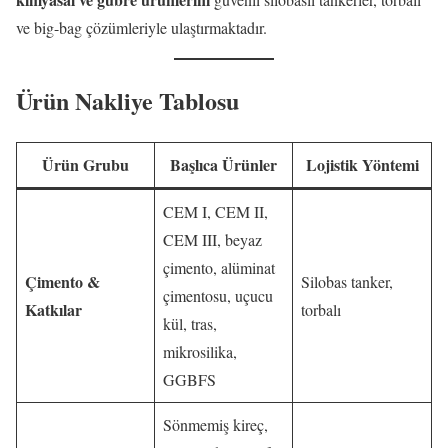
ve big-bag çözümleriyle ulaştırmaktadır.
Ürün Nakliye Tablosu
Ürün Grubu
Başlıca Ürünler
Lojistik Yöntemi
CEM I, CEM II,
CEM III, beyaz
çimento, alüminat
Çimento &
Silobas tanker,
çimentosu, uçucu
Katkılar
torbalı
kül, tras,
mikrosilika,
GGBFS
Sönmemiş kireç,