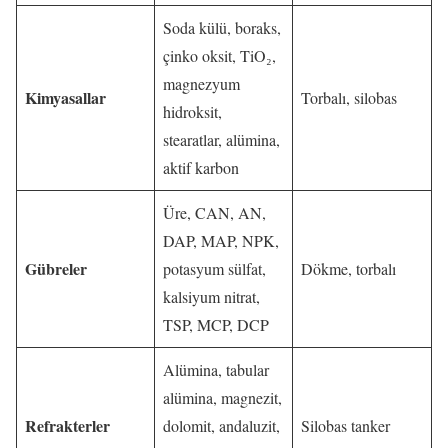
Soda külü, boraks,
çinko oksit, TiO₂,
magnezyum
Kimyasallar
Torbalı, silobas
hidroksit,
stearatlar, alümina,
aktif karbon
Üre, CAN, AN,
DAP, MAP, NPK,
Gübreler
potasyum sülfat,
Dökme, torbalı
kalsiyum nitrat,
TSP, MCP, DCP
Alümina, tabular
alümina, magnezit,
Refrakterler
dolomit, andaluzit,
Silobas tanker