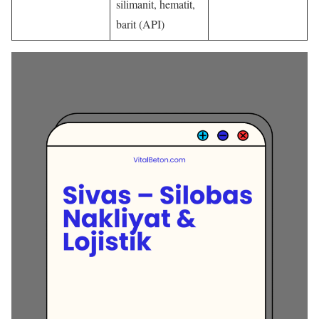
silimanit, hematit,
barit (API)