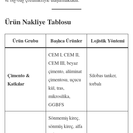
Ürün Nakliye Tablosu
Ürün Grubu
Başlıca Ürünler
Lojistik Yöntemi
CEM I, CEM II,
CEM III, beyaz
çimento, alüminat
Çimento &
Silobas tanker,
çimentosu, uçucu
Katkılar
torbalı
kül, tras,
mikrosilika,
GGBFS
Sönmemiş kireç,
sönmüş kireç, alfa