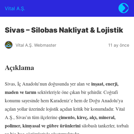
Vital A.Ş.
Sivas – Silobas Nakliyat & Lojistik
Vital A.Ş. Webmaster
11 ay önce
Açıklama
inşaat, enerji,
Sivas, İç Anadolu’nun doğusunda yer alan ve
maden ve tarım
sektörleriyle öne çıkan bir şehirdir. Coğrafi
konumu sayesinde hem Karadeniz’e hem de Doğu Anadolu’ya
açılan yollar üzerinde lojistik açıdan kritik bir konumdadır. Vital
çimento, kireç, alçı, mineral,
A.Ş., Sivas’ın tüm ilçelerine
polimer, kimyasal ve gübre ürünlerini
silobaslı tankerler, torbalı
ve big-bag çözümleriyle ulaştırmaktadır.