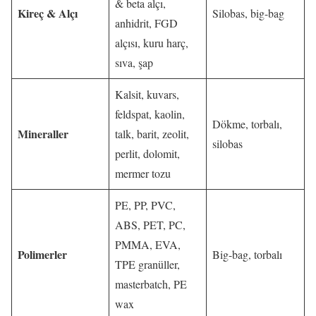
& beta alçı,
Kireç & Alçı
Silobas, big-bag
anhidrit, FGD
alçısı, kuru harç,
sıva, şap
Kalsit, kuvars,
feldspat, kaolin,
Dökme, torbalı,
Mineraller
talk, barit, zeolit,
silobas
perlit, dolomit,
mermer tozu
PE, PP, PVC,
ABS, PET, PC,
PMMA, EVA,
Polimerler
Big-bag, torbalı
TPE granüller,
masterbatch, PE
wax