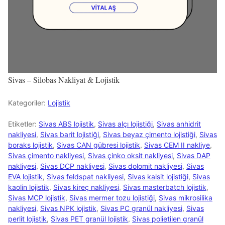
Sivas – Silobas Nakliyat & Lojistik
Kategoriler:
Lojistik
Etiketler:
Sivas ABS lojistik
,
Sivas alçı lojistiği
,
Sivas anhidrit
nakliyesi
,
Sivas barit lojistiği
,
Sivas beyaz çimento lojistiği
,
Sivas
boraks lojistik
,
Sivas CAN gübresi lojistik
,
Sivas CEM II nakliye
,
Sivas çimento nakliyesi
,
Sivas çinko oksit nakliyesi
,
Sivas DAP
nakliyesi
,
Sivas DCP nakliyesi
,
Sivas dolomit nakliyesi
,
Sivas
EVA lojistik
,
Sivas feldspat nakliyesi
,
Sivas kalsit lojistiği
,
Sivas
kaolin lojistik
,
Sivas kireç nakliyesi
,
Sivas masterbatch lojistik
,
Sivas MCP lojistik
,
Sivas mermer tozu lojistiği
,
Sivas mikrosilika
nakliyesi
,
Sivas NPK lojistik
,
Sivas PC granül nakliyesi
,
Sivas
perlit lojistik
,
Sivas PET granül lojistik
,
Sivas polietilen granül