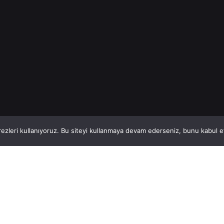
1
This website stores cookies on your computer.
ezleri kullanıyoruz. Bu siteyi kullanmaya devam ederseniz, bunu kabul ett
Hatay, İskenderun
So
VİTAL A.Ş
Bi
Karayılan, 5. Sk. no:1, 31217 İskenderun/Hatay
i
Türkiye