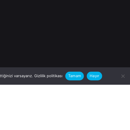
iğinizi varsayarız.
Gizlilik politikası
Tamam
Hayır
rular için
zimle Çalışırmısınız?
nfo@vitalas.com.tr