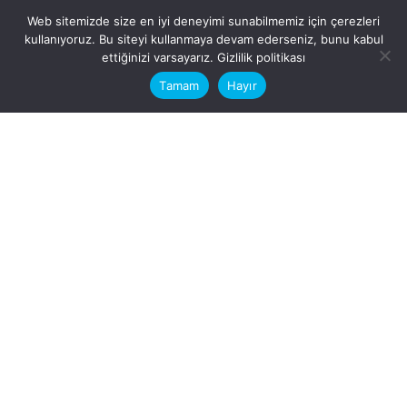
Web sitemizde size en iyi deneyimi sunabilmemiz için çerezleri
kullanıyoruz. Bu siteyi kullanmaya devam ederseniz, bunu kabul
This website stores cookies on your
ettiğinizi varsayarız.
Gizlilik politikası
computer.
Tamam
Hayır
Fb.
/
Ig.
dosya transfer
Hatay, İskenderun
VİTAL A.Ş
Karayılan, 5. Sk. no:1, 31217
İskenderun/Hatay
Türkiye
Sorular için