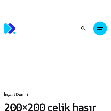
Skip
to
content
İnşaat Demiri
200×200 çelik hasır