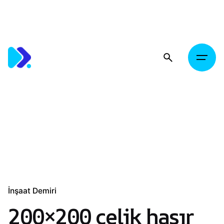
Skip
to
content
İnşaat Demiri
200×200 çelik hasır