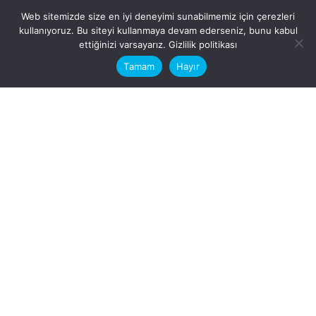
Web sitemizde size en iyi deneyimi sunabilmemiz için çerezleri
kullanıyoruz. Bu siteyi kullanmaya devam ederseniz, bunu kabul
This website stores cookies on your
ettiğinizi varsayarız.
Gizlilik politikası
computer.
Tamam
Hayır
Fb.
/
Ig.
dosya transfer
Hatay, İskenderun
VİTAL A.Ş
Karayılan, 5. Sk. no:1, 31217
İskenderun/Hatay
Türkiye
Sorular için