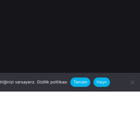
iğinizi varsayarız.
Gizlilik politikası
Tamam
Hayır
rular için
zimle Çalışırmısınız?
nfo@vitalas.com.tr