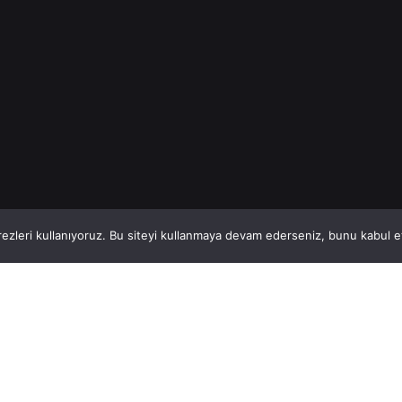
1
This website stores cookies on your computer.
ezleri kullanıyoruz. Bu siteyi kullanmaya devam ederseniz, bunu kabul ett
Hatay, İskenderun
So
VİTAL A.Ş
Bi
Karayılan, 5. Sk. no:1, 31217 İskenderun/Hatay
i