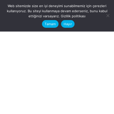
Web sitemizde size en iyi deneyimi sunabilmemiz için çerezleri
kullanıyoruz. Bu siteyi kullanmaya devam ederseniz, bunu kabul
This website stores cookies on your
ettiğinizi varsayarız.
Gizlilik politikası
computer.
Tamam
Hayır
Fb.
/
Ig.
dosya transfer
Hatay, İskenderun
VİTAL A.Ş
Karayılan, 5. Sk. no:1, 31217
İskenderun/Hatay
Türkiye
Sorular için