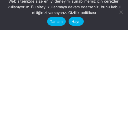
Web sitemizde size en iyi deneyimi sunabilmemiz için çerezleri
kullanıyoruz. Bu siteyi kullanmaya devam ederseniz, bunu kabul
This website stores cookies on your
ettiğinizi varsayarız.
Gizlilik politikası
computer.
Tamam
Hayır
Fb.
/
Ig.
dosya transfer
Hatay, İskenderun
VİTAL A.Ş
Karayılan, 5. Sk. no:1, 31217
İskenderun/Hatay
Türkiye
Sorular için