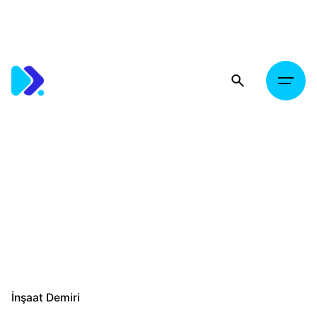
Skip
to
content
İnşaat Demiri