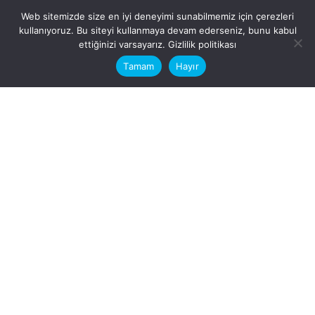
Web sitemizde size en iyi deneyimi sunabilmemiz için çerezleri
kullanıyoruz. Bu siteyi kullanmaya devam ederseniz, bunu kabul
This website stores cookies on your
ettiğinizi varsayarız.
Gizlilik politikası
computer.
Tamam
Hayır
Fb.
/
Ig.
dosya transfer
Hatay, İskenderun
VİTAL A.Ş
Karayılan, 5. Sk. no:1, 31217
İskenderun/Hatay
Türkiye
Sorular için