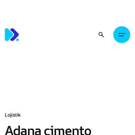
Skip
to
content
Lojistik
Adana çimento