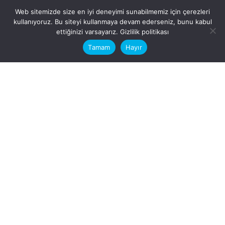
Web sitemizde size en iyi deneyimi sunabilmemiz için çerezleri
kullanıyoruz. Bu siteyi kullanmaya devam ederseniz, bunu kabul
This website stores cookies on your
ettiğinizi varsayarız.
Gizlilik politikası
computer.
Tamam
Hayır
Fb.
/
Ig.
dosya transfer
Hatay, İskenderun
VİTAL A.Ş
Karayılan, 5. Sk. no:1, 31217
İskenderun/Hatay
Türkiye
Sorular için