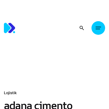
Skip
to
content
Lojistik
adana çimento