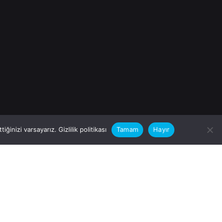
iğinizi varsayarız.
Gizlilik politikası
Tamam
Hayır
rular için
zimle Çalışırmısınız?