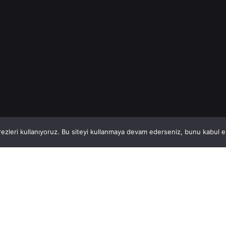
1
This website stores cookies on your computer.
ezleri kullanıyoruz. Bu siteyi kullanmaya devam ederseniz, bunu kabul ett
Hatay, İskenderun
So
VİTAL A.Ş
Bi