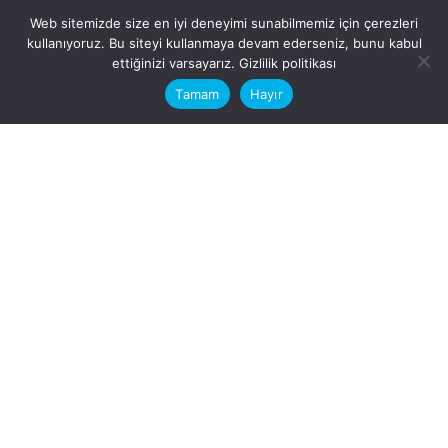
Web sitemizde size en iyi deneyimi sunabilmemiz için çerezleri
kullanıyoruz. Bu siteyi kullanmaya devam ederseniz, bunu kabul
This website stores cookies on your
ettiğinizi varsayarız.
Gizlilik politikası
computer.
Tamam
Hayır
Fb.
/
Ig.
dosya transfer
Hatay, İskenderun
VİTAL A.Ş
Karayılan, 5. Sk. no:1, 31217
İskenderun/Hatay
Türkiye
Sorular için