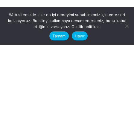
Web sitemizde size en iyi deneyimi sunabilmemiz için çerezleri
kullanıyoruz. Bu siteyi kullanmaya devam ederseniz, bunu kabul
This website stores cookies on your
ettiğinizi varsayarız.
Gizlilik politikası
computer.
Tamam
Hayır
Fb.
/
Ig.
dosya transfer
Hatay, İskenderun
VİTAL A.Ş
Karayılan, 5. Sk. no:1, 31217
İskenderun/Hatay
Türkiye