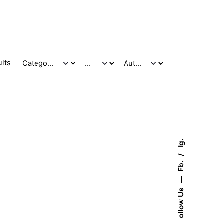
ults
Ig.
Fb.
Follow Us