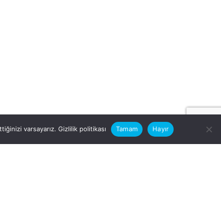
iğinizi varsayarız.
Gizlilik politikası
Tamam
Hayır
rular için
zimle Çalışırmısınız?
nfo@vitalas.com.tr