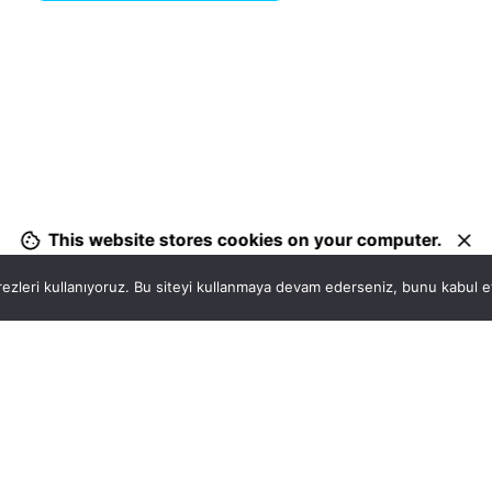
1
This website stores cookies on your computer.
ezleri kullanıyoruz. Bu siteyi kullanmaya devam ederseniz, bunu kabul ett
Hatay, İskenderun
So
VİTAL A.Ş
Bi
Karayılan, 5. Sk. no:1, 31217 İskenderun/Hatay
i
Türkiye