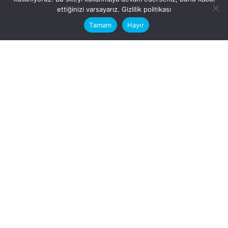
This website stores cookies on your
ettiğinizi varsayarız.
Gizlilik politikası
computer.
Tamam
Hayır
Fb.
/
Ig.
dosya transfer
Hatay, İskenderun
VİTAL A.Ş
Karayılan, 5. Sk. no:1, 31217
İskenderun/Hatay
Türkiye
Sorular için
Bizimle Çalışırmısınız?
info@vitalas.com.tr