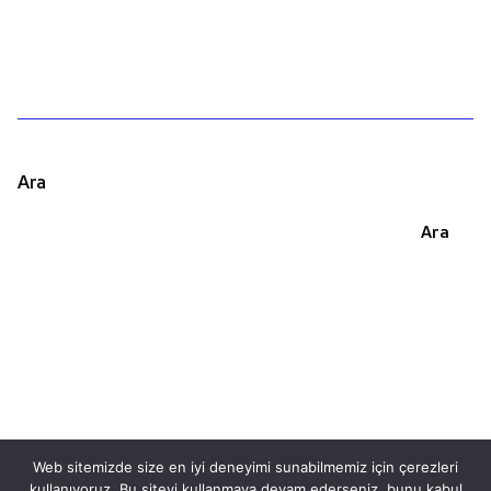
Ara
Ara
Web sitemizde size en iyi deneyimi sunabilmemiz için çerezleri
kullanıyoruz. Bu siteyi kullanmaya devam ederseniz, bunu kabul