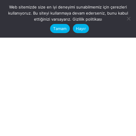
Web sitemizde size en iyi deneyimi sunabilmemiz için çerezleri
kullanıyoruz. Bu siteyi kullanmaya devam ederseniz, bunu kabul
This website stores cookies on your
ettiğinizi varsayarız.
Gizlilik politikası
computer.
Tamam
Hayır
Fb.
/
Ig.
dosya transfer
Hatay, İskenderun
VİTAL A.Ş
Karayılan, 5. Sk. no:1, 31217
İskenderun/Hatay
Türkiye
Sorular için