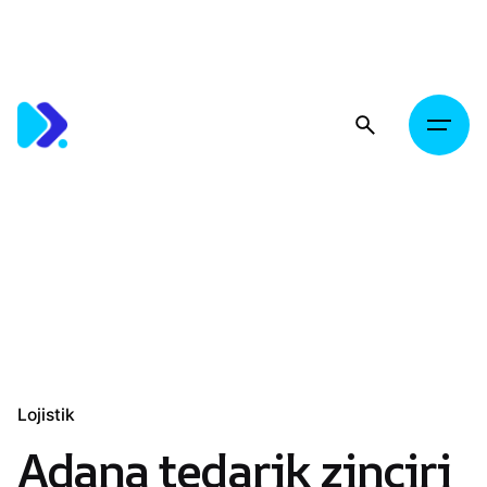
Skip
to
content
Lojistik
Adana tedarik zinciri