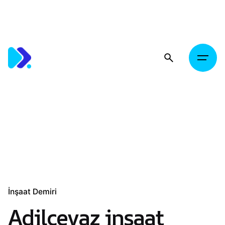
Skip
to
content
İnşaat Demiri
Adilcevaz inşaat