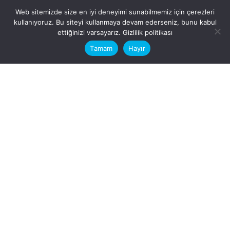
Web sitemizde size en iyi deneyimi sunabilmemiz için çerezleri
kullanıyoruz. Bu siteyi kullanmaya devam ederseniz, bunu kabul
This website stores cookies on your
ettiğinizi varsayarız.
Gizlilik politikası
computer.
Tamam
Hayır
Fb.
/
Ig.
dosya transfer
Hatay, İskenderun
VİTAL A.Ş
Karayılan, 5. Sk. no:1, 31217
İskenderun/Hatay
Türkiye
Sorular için