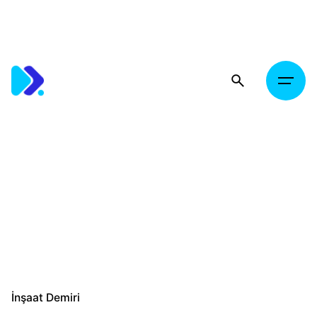
Skip
to
content
İnşaat Demiri