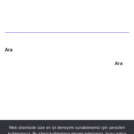
Ara
Ara
Web sitemizde size en iyi deneyimi sunabilmemiz için çerezleri
kullanıyoruz. Bu siteyi kullanmaya devam ederseniz, bunu kabul