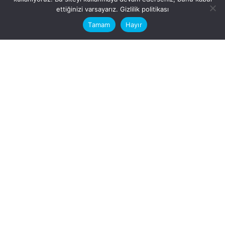
This website stores cookies on your
ettiğinizi varsayarız.
Gizlilik politikası
computer.
Tamam
Hayır
Fb.
/
Ig.
dosya transfer
Hatay, İskenderun
VİTAL A.Ş
Karayılan, 5. Sk. no:1, 31217
İskenderun/Hatay
Türkiye
Sorular için
Bizimle Çalışırmısınız?
info@vitalas.com.tr