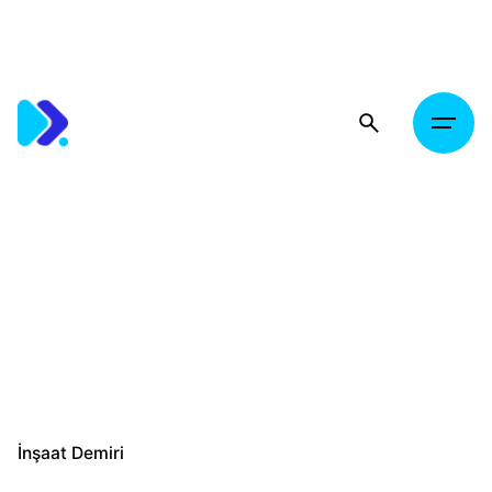
Skip
to
content
İnşaat Demiri