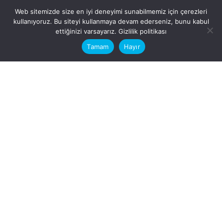
Web sitemizde size en iyi deneyimi sunabilmemiz için çerezleri
kullanıyoruz. Bu siteyi kullanmaya devam ederseniz, bunu kabul
This website stores cookies on your
ettiğinizi varsayarız.
Gizlilik politikası
computer.
Tamam
Hayır
Fb.
/
Ig.
dosya transfer
Hatay, İskenderun
VİTAL A.Ş
Karayılan, 5. Sk. no:1, 31217
İskenderun/Hatay
Türkiye
Sorular için