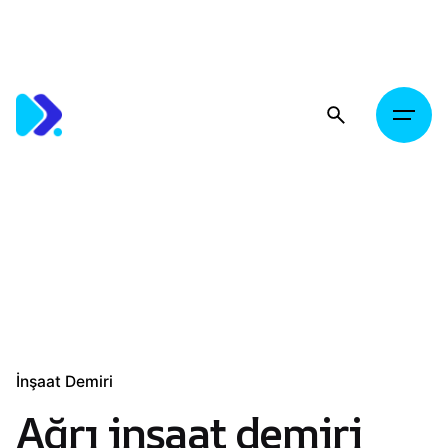
Skip
to
content
İnşaat Demiri
Ağrı inşaat demiri