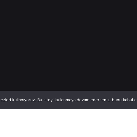
İnşaat Demiri
Read More
1
This website stores cookies on your computer.
ezleri kullanıyoruz. Bu siteyi kullanmaya devam ederseniz, bunu kabul ett