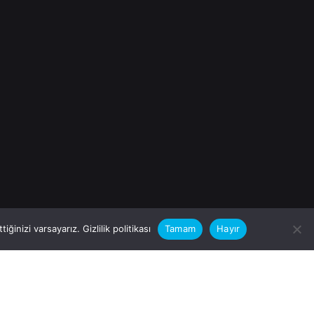
iğinizi varsayarız.
Gizlilik politikası
Tamam
Hayır