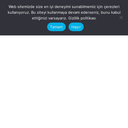
Web sitemizde size en iyi deneyimi sunabilmemiz için çerezleri
kullanıyoruz. Bu siteyi kullanmaya devam ederseniz, bunu kabul
This website stores cookies on your
ettiğinizi varsayarız.
Gizlilik politikası
computer.
Tamam
Hayır
Fb.
/
Ig.
dosya transfer
Hatay, İskenderun
VİTAL A.Ş
Karayılan, 5. Sk. no:1, 31217
İskenderun/Hatay
Türkiye
Sorular için