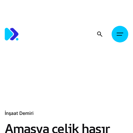
Skip
to
content
İnşaat Demiri
Amasya çelik hasır