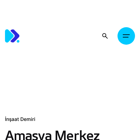
Skip
to
content
İnşaat Demiri
Amasya Merkez