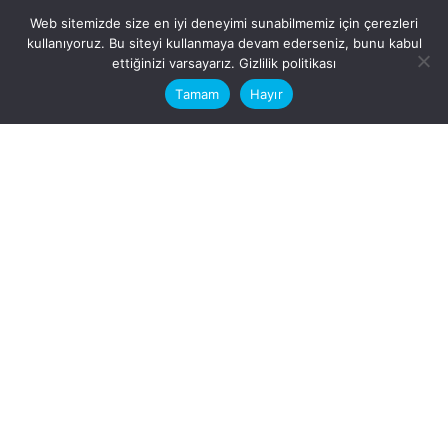
Web sitemizde size en iyi deneyimi sunabilmemiz için çerezleri
kullanıyoruz. Bu siteyi kullanmaya devam ederseniz, bunu kabul
This website stores cookies on your
ettiğinizi varsayarız.
Gizlilik politikası
computer.
Tamam
Hayır
Fb.
/
Ig.
dosya transfer
Hatay, İskenderun
VİTAL A.Ş
Karayılan, 5. Sk. no:1, 31217
İskenderun/Hatay
Türkiye
Sorular için