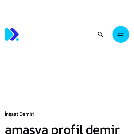
Skip
to
content
İnşaat Demiri
amasya profil demir