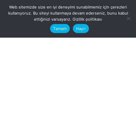
Web sitemizde size en iyi deneyimi sunabilmemiz için çerezleri
kullanıyoruz. Bu siteyi kullanmaya devam ederseniz, bunu kabul
This website stores cookies on your
ettiğinizi varsayarız.
Gizlilik politikası
computer.
Tamam
Hayır
Fb.
/
Ig.
dosya transfer
Hatay, İskenderun
VİTAL A.Ş
Karayılan, 5. Sk. no:1, 31217
İskenderun/Hatay
Türkiye
Sorular için