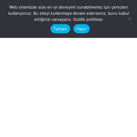
Web sitemizde size en iyi deneyimi sunabilmemiz için çerezleri
kullanıyoruz. Bu siteyi kullanmaya devam ederseniz, bunu kabul
This website stores cookies on your
ettiğinizi varsayarız.
Gizlilik politikası
computer.
Tamam
Hayır
Fb.
/
Ig.
dosya transfer
Hatay, İskenderun
VİTAL A.Ş
Karayılan, 5. Sk. no:1, 31217
İskenderun/Hatay
Türkiye
Sorular için