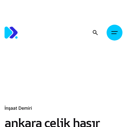
Skip
to
content
İnşaat Demiri
ankara çelik hasır