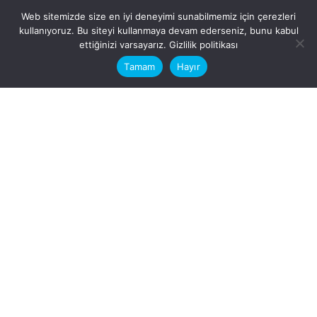
Web sitemizde size en iyi deneyimi sunabilmemiz için çerezleri
kullanıyoruz. Bu siteyi kullanmaya devam ederseniz, bunu kabul
This website stores cookies on your
ettiğinizi varsayarız.
Gizlilik politikası
computer.
Tamam
Hayır
Fb.
/
Ig.
dosya transfer
Hatay, İskenderun
VİTAL A.Ş
Karayılan, 5. Sk. no:1, 31217
İskenderun/Hatay
Türkiye
Sorular için