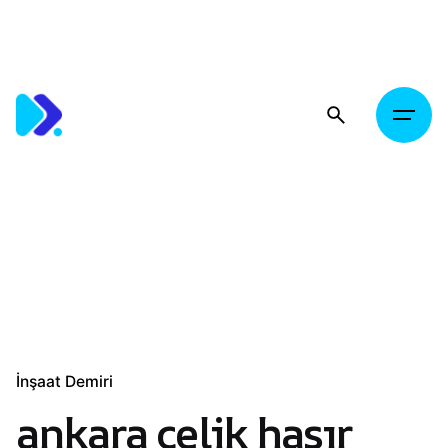
Skip
to
content
İnşaat Demiri
ankara çelik hasır