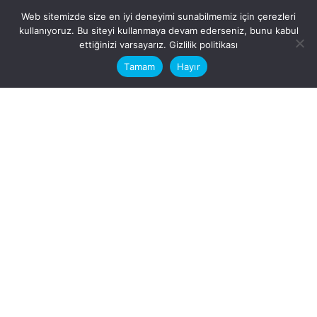
Web sitemizde size en iyi deneyimi sunabilmemiz için çerezleri
kullanıyoruz. Bu siteyi kullanmaya devam ederseniz, bunu kabul
This website stores cookies on your
ettiğinizi varsayarız.
Gizlilik politikası
computer.
Tamam
Hayır
Fb.
/
Ig.
dosya transfer
Hatay, İskenderun
VİTAL A.Ş
Karayılan, 5. Sk. no:1, 31217
İskenderun/Hatay
Türkiye
Sorular için