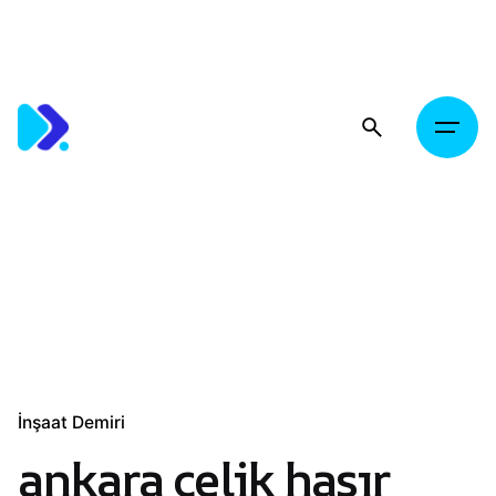
Skip
to
content
İnşaat Demiri
ankara çelik hasır