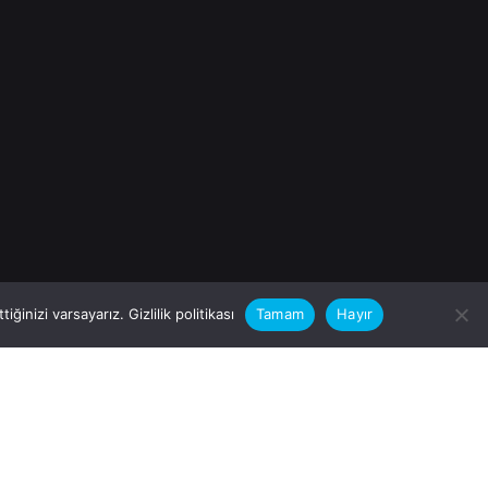
iğinizi varsayarız.
Gizlilik politikası
Tamam
Hayır
rular için