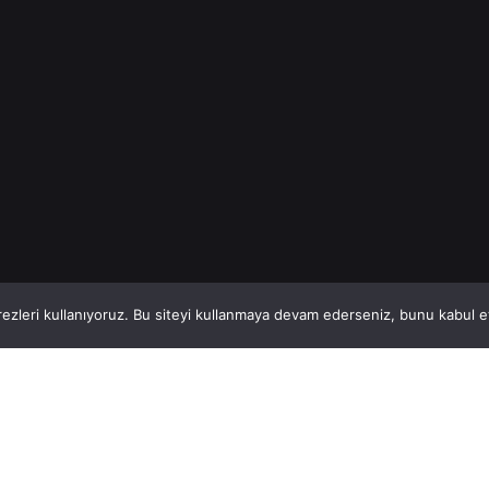
Read More
1
This website stores cookies on your computer.
ezleri kullanıyoruz. Bu siteyi kullanmaya devam ederseniz, bunu kabul ett
Hatay, İskenderun
So