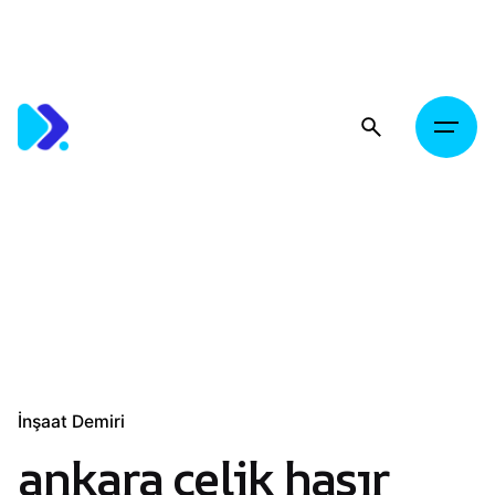
Skip
to
content
İnşaat Demiri
ankara çelik hasır