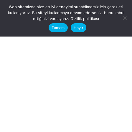
Web sitemizde size en iyi deneyimi sunabilmemiz için çerezleri
kullanıyoruz. Bu siteyi kullanmaya devam ederseniz, bunu kabul
This website stores cookies on your
ettiğinizi varsayarız.
Gizlilik politikası
computer.
Tamam
Hayır
Fb.
/
Ig.
dosya transfer
Hatay, İskenderun
VİTAL A.Ş
Karayılan, 5. Sk. no:1, 31217
İskenderun/Hatay
Türkiye
Sorular için